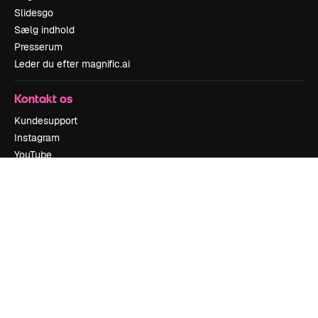
Slidesgo
Sælg indhold
Presserum
Leder du efter magnific.ai
Kontakt os
Kundesupport
Instagram
YouTube
LinkedIn
TikTok
Discord
X
Reddit
Copyright © 2010-
2026
Freepik Company S.L.U.
Alle rettigheder
forbeholdes
.