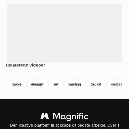
Relaterede videoer
Premium
Premium
Premium
Premium
Genereret a
pakke
elegant
set
samling
delikat
designele
Den kreative platform til at skabe dit bedste arbejde. Over 1