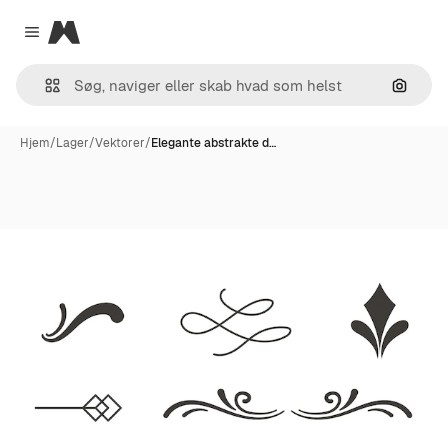
Magnific
Close menu
Søg eft
Hjem
/
Lager
/
Vektorer
/
Elegante abstrakte d…