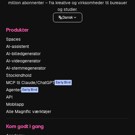
million abonnenter – fra kreative og virksomheder til bureauer
og studier.
Dansk
Produkter
Spaces
AI-assistent
AI-billedgenerator
AI-videogenerator
AI-stemmegenerator
Stockindhold
MCP til Claude/ChatGPT
Early Bird
Agenter
Early Bird
API
Mobilapp
Alle Magnific værktøjer
Kom godt i gang