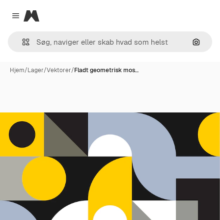
Magnific
Close menu
Søg eft
Hjem
/
Lager
/
Vektorer
/
Fladt geometrisk mos…