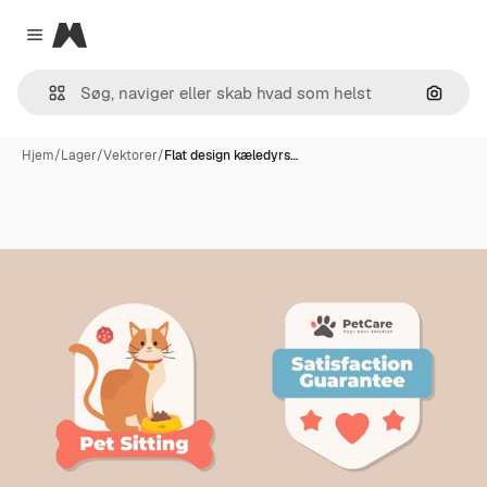
Magnific
Close menu
Søg eft
Hjem
/
Lager
/
Vektorer
/
Flat design kæledyrs…