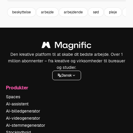
beskyttelse
arbejde
arbejdende
sød
pleje
job
Den kreative platform til at skabe dit bedste arbejde. Over 1
million abonnenter – fra kreative og virksomheder til bureauer
og studier.
Dansk
Produkter
Spaces
AI-assistent
AI-billedgenerator
AI-videogenerator
AI-stemmegenerator
Stockindhold