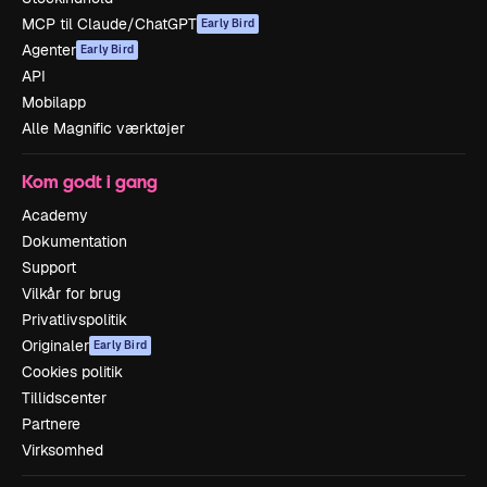
MCP til Claude/ChatGPT
Early Bird
Agenter
Early Bird
API
Mobilapp
Alle Magnific værktøjer
Kom godt i gang
Academy
Dokumentation
Support
Vilkår for brug
Privatlivspolitik
Originaler
Early Bird
Cookies politik
Tillidscenter
Partnere
Virksomhed