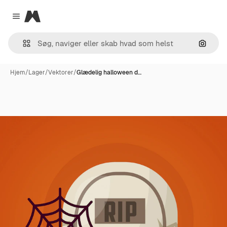
Magnific
Close menu
Søg eft
Hjem
/
Lager
/
Vektorer
/
Glædelig halloween d…