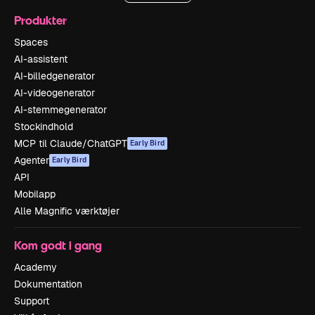
Produkter
Spaces
AI-assistent
AI-billedgenerator
AI-videogenerator
AI-stemmegenerator
Stockindhold
MCP til Claude/ChatGPT
Early Bird
Agenter
Early Bird
API
Mobilapp
Alle Magnific værktøjer
Kom godt i gang
Academy
Dokumentation
Support