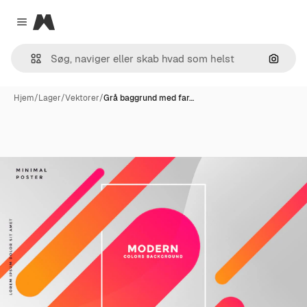
Magnific
Close menu
Søg eft
Hjem
/
Lager
/
Vektorer
/
Grå baggrund med far…