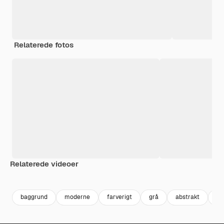
Relaterede fotos
Relaterede videoer
Premium
Premium
Genereret af AI
Premium
Premium
baggrund
moderne
farverigt
grå
abstrakt
be