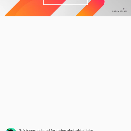
Grå baggrund med farverige abstrakte linjer