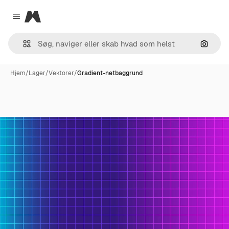
Magnific
Close menu
Søg eft
Hjem
/
Lager
/
Vektorer
/
Gradient-netbaggrund