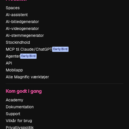
Spaces
AI-assistent
AI-billedgenerator
AI-videogenerator
AI-stemmegenerator
Stockindhold
MCP til Claude/ChatGPT
Early Bird
Agenter
Early Bird
API
Mobilapp
Alle Magnific værktøjer
Kom godt i gang
Academy
Dokumentation
Support
Vilkår for brug
Privatlivspolitik