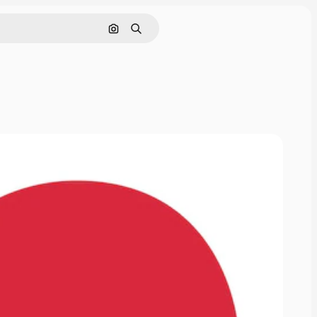
Søg efter billede
Søge