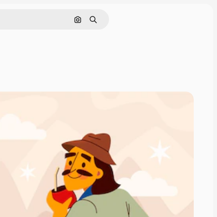
Søg efter billede
Søge