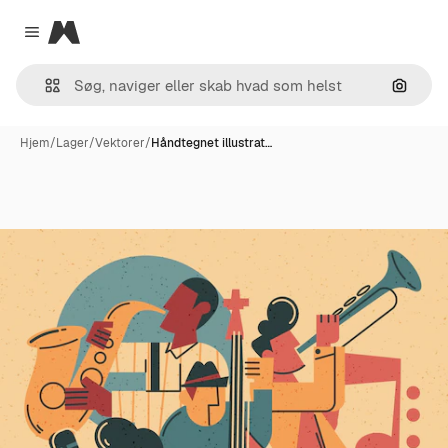
Magnific
Close menu
Søg eft
Hjem
/
Lager
/
Vektorer
/
Håndtegnet illustrat…