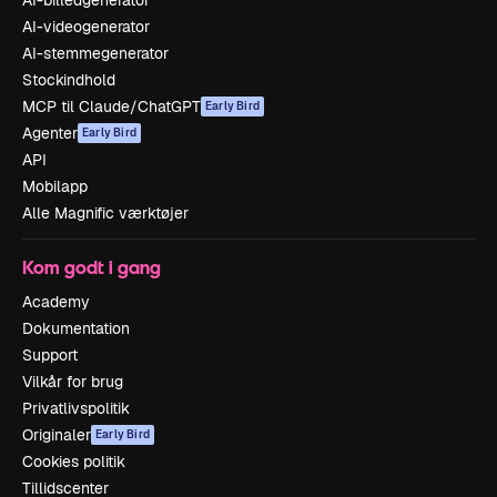
AI-videogenerator
AI-stemmegenerator
Stockindhold
MCP til Claude/ChatGPT
Early Bird
Agenter
Early Bird
API
Mobilapp
Alle Magnific værktøjer
Kom godt i gang
Academy
Dokumentation
Support
Vilkår for brug
Privatlivspolitik
Originaler
Early Bird
Cookies politik
Tillidscenter