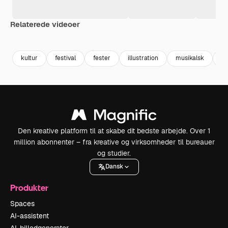
Relaterede videoer
Premium
Premium
Genereret af AI
Premium
Premium
Genereret a
kultur
festival
fester
illustration
musikalsk
kl
Den kreative platform til at skabe dit bedste arbejde. Over 1
million abonnenter – fra kreative og virksomheder til bureauer
og studier.
Dansk
Produkter
Spaces
AI-assistent
AI-billedgenerator