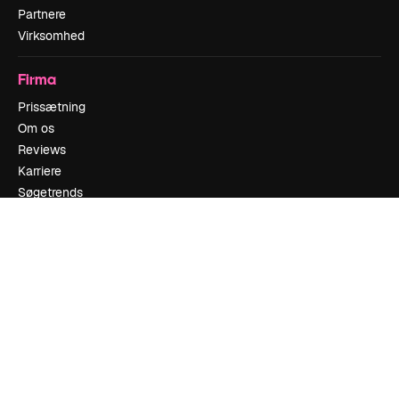
Partnere
Virksomhed
Firma
Prissætning
Om os
Reviews
Karriere
Søgetrends
Blog
Begivenheder
Slidesgo
Sælg indhold
Presserum
Leder du efter magnific.ai
Kontakt os
Kundesupport