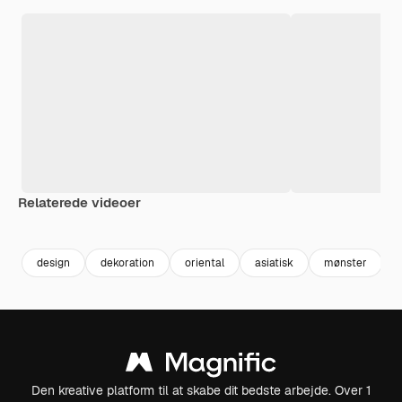
Relaterede videoer
Premium
Premium
Genereret af AI
Premium
Premium
Genereret a
design
dekoration
oriental
asiatisk
mønster
Den kreative platform til at skabe dit bedste arbejde. Over 1