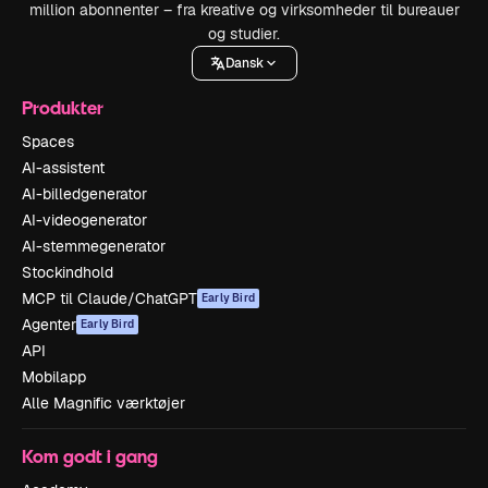
million abonnenter – fra kreative og virksomheder til bureauer
og studier.
Dansk
Produkter
Spaces
AI-assistent
AI-billedgenerator
AI-videogenerator
AI-stemmegenerator
Stockindhold
MCP til Claude/ChatGPT
Early Bird
Agenter
Early Bird
API
Mobilapp
Alle Magnific værktøjer
Kom godt i gang