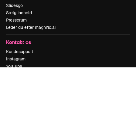
Slidesgo
Sælg indhold
Presserum
Leder du efter magnific.ai
Kontakt os
Kundesupport
Instagram
YouTube
LinkedIn
TikTok
Discord
X
Reddit
Copyright © 2010-
2026
Freepik Company S.L.U.
Alle rettigheder
forbeholdes
.