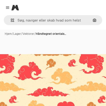
Magnific
Close menu
Søg eft
Hjem
/
Lager
/
Vektorer
/
Håndtegnet orientals…