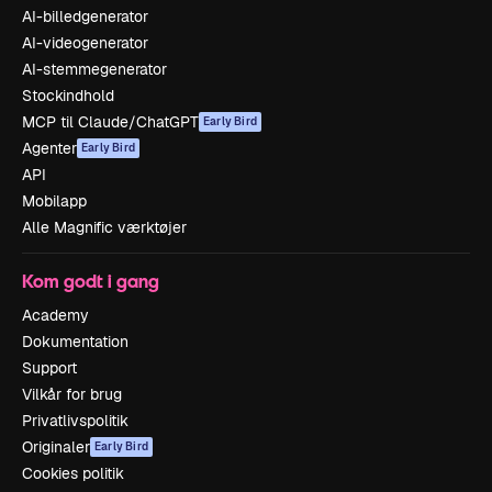
AI-billedgenerator
AI-videogenerator
AI-stemmegenerator
Stockindhold
MCP til Claude/ChatGPT
Early Bird
Agenter
Early Bird
API
Mobilapp
Alle Magnific værktøjer
Kom godt i gang
Academy
Dokumentation
Support
Vilkår for brug
Privatlivspolitik
Originaler
Early Bird
Cookies politik