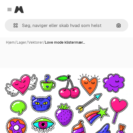
Magnific
Close menu
Søg eft
Hjem
/
Lager
/
Vektorer
/
Love mode klistermær…