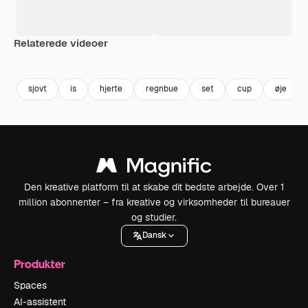
Relaterede videoer
Premium
Premium
Premium
Premium
sjovt
is
hjerte
regnbue
set
cup
øje
Den kreative platform til at skabe dit bedste arbejde. Over 1
million abonnenter – fra kreative og virksomheder til bureauer
og studier.
Dansk
Produkter
Spaces
AI-assistent