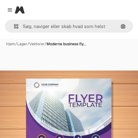
Magnific
Close menu
Søg eft
Hjem
/
Lager
/
Vektorer
/
Moderne business fly…