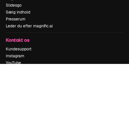
Slidesgo
Sælg indhold
Presserum
Leder du efter magnific.ai
Kontakt os
Kundesupport
Instagram
YouTube
LinkedIn
TikTok
Discord
X
Reddit
Copyright © 2010-
2026
Freepik Company S.L.U.
Alle rettigheder
forbeholdes
.