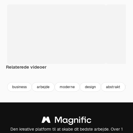
Relaterede videoer
Premium
Premium
Premium
Premium
business
arbejde
moderne
design
abstrakt
c
Den kreative platform til at skabe dit bedste arbejde. Over 1