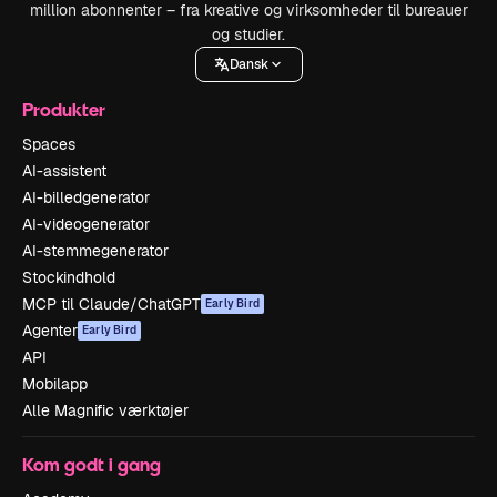
million abonnenter – fra kreative og virksomheder til bureauer
og studier.
Dansk
Produkter
Spaces
AI-assistent
AI-billedgenerator
AI-videogenerator
AI-stemmegenerator
Stockindhold
MCP til Claude/ChatGPT
Early Bird
Agenter
Early Bird
API
Mobilapp
Alle Magnific værktøjer
Kom godt i gang