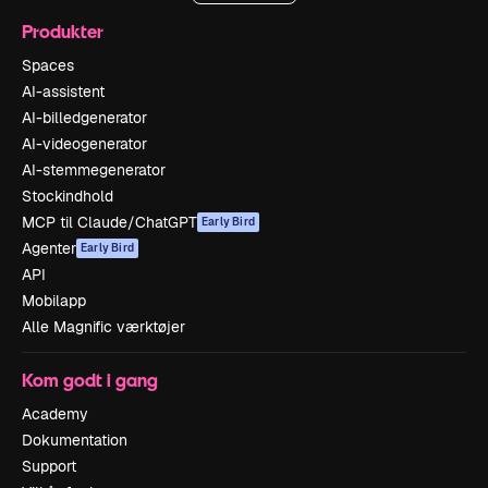
Produkter
Spaces
AI-assistent
AI-billedgenerator
AI-videogenerator
AI-stemmegenerator
Stockindhold
MCP til Claude/ChatGPT
Early Bird
Agenter
Early Bird
API
Mobilapp
Alle Magnific værktøjer
Kom godt i gang
Academy
Dokumentation
Support