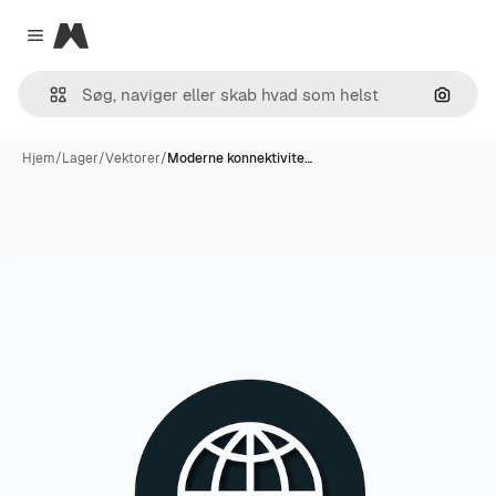
Magnific
Close menu
Søg eft
Hjem
/
Lager
/
Vektorer
/
Moderne konnektivite…