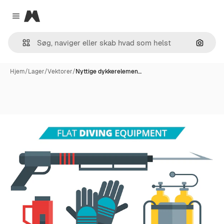
Magnific
Close menu
Søg eft
Hjem
/
Lager
/
Vektorer
/
Nyttige dykkerelemen…