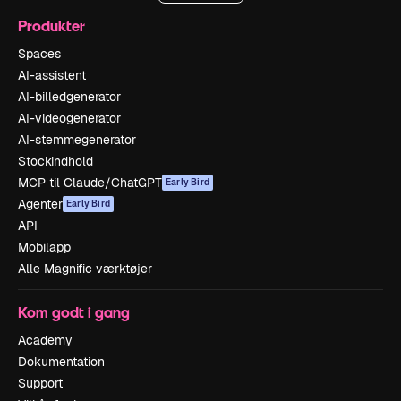
Produkter
Spaces
AI-assistent
AI-billedgenerator
AI-videogenerator
AI-stemmegenerator
Stockindhold
MCP til Claude/ChatGPT
Early Bird
Agenter
Early Bird
API
Mobilapp
Alle Magnific værktøjer
Kom godt i gang
Academy
Dokumentation
Support