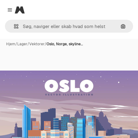
Magnific
Close menu
Søg eft
Hjem
/
Lager
/
Vektorer
/
Oslo, Norge, skyline…