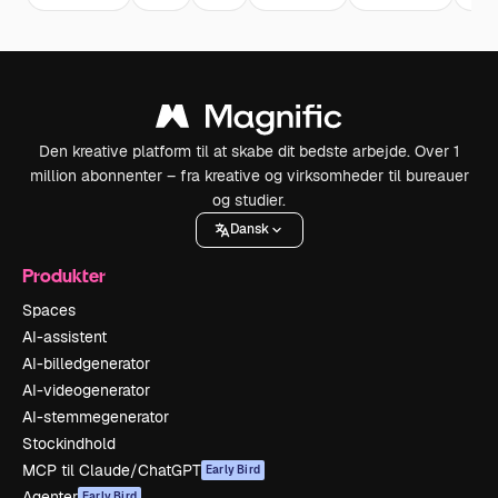
Den kreative platform til at skabe dit bedste arbejde. Over 1
million abonnenter – fra kreative og virksomheder til bureauer
og studier.
Dansk
Produkter
Spaces
AI-assistent
AI-billedgenerator
AI-videogenerator
AI-stemmegenerator
Stockindhold
MCP til Claude/ChatGPT
Early Bird
Agenter
Early Bird