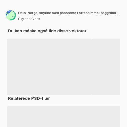
Oslo, Norge, skyline med panorama i aftenhimmel baggrund. Vektorillustration. Forretningsrejser og turisme koncept med moderne bygninger. Billede til præsentationsbanner plakat og websted
Sky and Glass
Du kan måske også lide disse vektorer
Relaterede PSD-filer