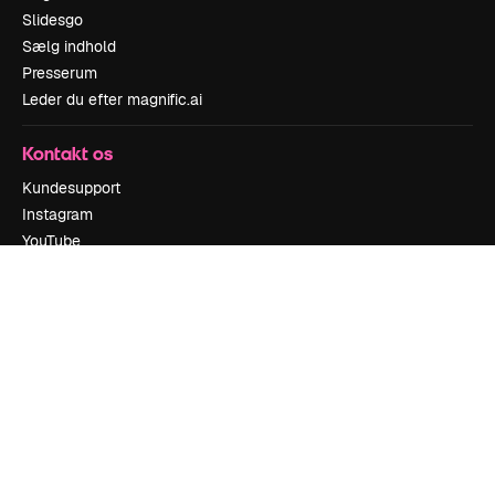
Slidesgo
Sælg indhold
Presserum
Leder du efter magnific.ai
Kontakt os
Kundesupport
Instagram
YouTube
LinkedIn
TikTok
Discord
X
Reddit
Copyright © 2010-
2026
Freepik Company S.L.U.
Alle rettigheder
forbeholdes
.