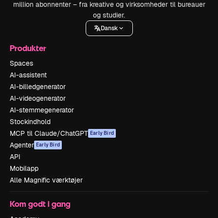
million abonnenter – fra kreative og virksomheder til bureauer
og studier.
Dansk
Produkter
Spaces
AI-assistent
AI-billedgenerator
AI-videogenerator
AI-stemmegenerator
Stockindhold
MCP til Claude/ChatGPT
Early Bird
Agenter
Early Bird
API
Mobilapp
Alle Magnific værktøjer
Kom godt i gang