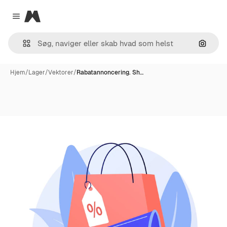
Magnific
Close menu
Søg eft
Hjem
/
Lager
/
Vektorer
/
Rabatannoncering. Sh…