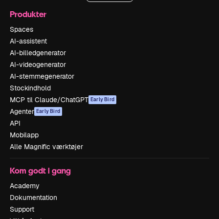
Produkter
Spaces
AI-assistent
AI-billedgenerator
AI-videogenerator
AI-stemmegenerator
Stockindhold
MCP til Claude/ChatGPT
Early Bird
Agenter
Early Bird
API
Mobilapp
Alle Magnific værktøjer
Kom godt i gang
Academy
Dokumentation
Support