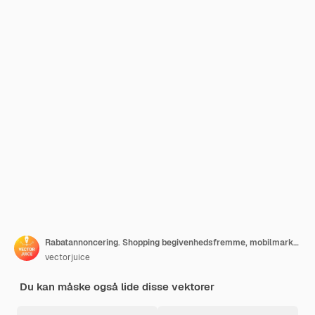
Rabatannoncering. Shopping begivenhedsfremme, mobilmarked, kundeattraktion. Smm manager tegneseriefigur. Reklamemand, der arbejder med computer.
vectorjuice
Du kan måske også lide disse vektorer