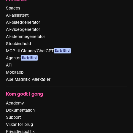
Spaces
AI-assistent
AI-billedgenerator
AI-videogenerator
AI-stemmegenerator
Stockindhold
MCP til Claude/ChatGPT
Early Bird
Agenter
Early Bird
API
Mobilapp
Alle Magnific værktøjer
Kom godt i gang
Academy
Dokumentation
Support
Vilkår for brug
Privatlivspolitik