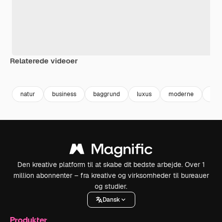
Relaterede videoer
Premium
Premium
Premium
Premium
natur
business
baggrund
luxus
moderne
gul
Den kreative platform til at skabe dit bedste arbejde. Over 1
million abonnenter – fra kreative og virksomheder til bureauer
og studier.
Dansk
Produkter