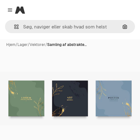
Magnific
Close menu
Søg eft
Hjem
/
Lager
/
Vektorer
/
Samling af abstrakte…