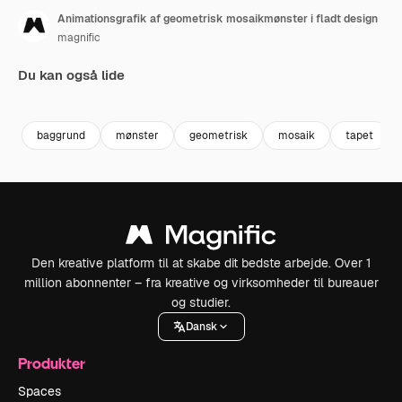
Animationsgrafik af geometrisk mosaikmønster i fladt design
magnific
Du kan også lide
Premium
Premium
Premium
Premium
baggrund
mønster
geometrisk
mosaik
tapet
Den kreative platform til at skabe dit bedste arbejde. Over 1
million abonnenter – fra kreative og virksomheder til bureauer
og studier.
Dansk
Produkter
Spaces