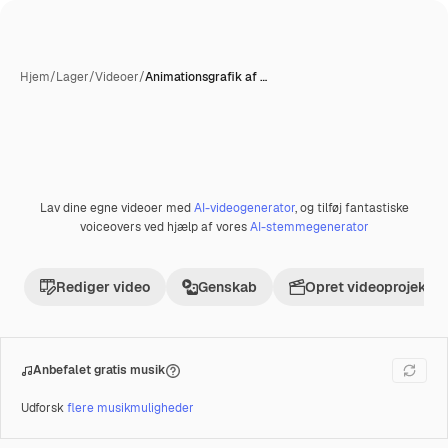
Hjem
/
Lager
/
Videoer
/
Animationsgrafik af …
Lav dine egne videoer med
AI-videogenerator
, og tilføj fantastiske
voiceovers ved hjælp af vores
AI-stemmegenerator
Rediger video
Genskab
Opret videoprojekt
Anbefalet gratis musik
Udforsk
flere musikmuligheder