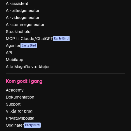
AI-assistent
AI-billedgenerator
AI-videogenerator
AI-stemmegenerator
Stockindhold
MCP til Claude/ChatGPT
Early Bird
Agenter
Early Bird
API
Mobilapp
Alle Magnific værktøjer
Kom godt i gang
Academy
Dokumentation
Support
Vilkår for brug
Privatlivspolitik
Originaler
Early Bird