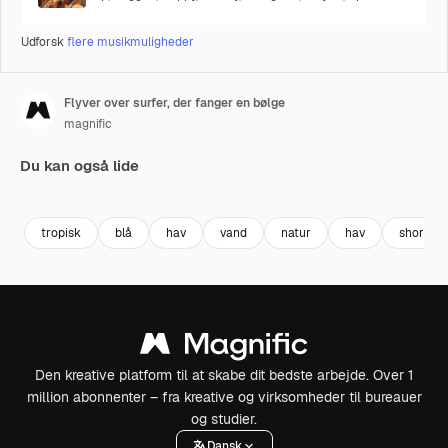
Udforsk
flere musikmuligheder
Flyver over surfer, der fanger en bølge
magnific
Du kan også lide
Premium
Premium
Premium
Premium
tropisk
blå
hav
vand
natur
hav
shore
Den kreative platform til at skabe dit bedste arbejde. Over 1
million abonnenter – fra kreative og virksomheder til bureauer
og studier.
Dansk