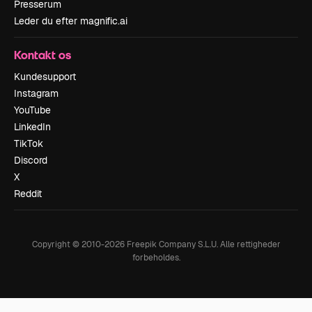
Presserum
Leder du efter magnific.ai
Kontakt os
Kundesupport
Instagram
YouTube
LinkedIn
TikTok
Discord
X
Reddit
Copyright © 2010-
2026
Freepik Company S.L.U.
Alle rettigheder
forbeholdes
.