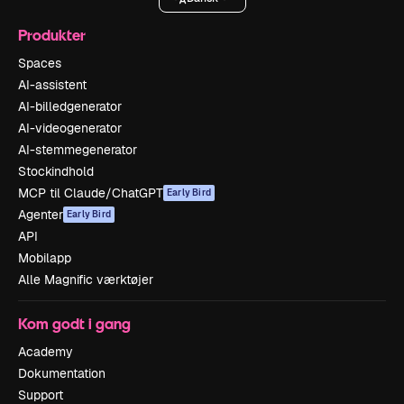
Produkter
Spaces
AI-assistent
AI-billedgenerator
AI-videogenerator
AI-stemmegenerator
Stockindhold
MCP til Claude/ChatGPT
Early Bird
Agenter
Early Bird
API
Mobilapp
Alle Magnific værktøjer
Kom godt i gang
Academy
Dokumentation
Support