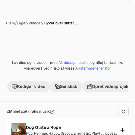
Hjem
/
Lager
/
Videoer
/
Flyver over surfer, …
Lav dine egne videoer med
AI-videogenerator
, og tilføj fantastiske
voiceovers ved hjælp af vores
AI-stemmegenerator
Rediger video
Genskab
Opret videoprojekt
Anbefalet gratis musik
Dog Quite a Rope
Pop
,
Reggae
,
Happy
,
Groovy
,
Energetic
,
Playful
,
Upbeat