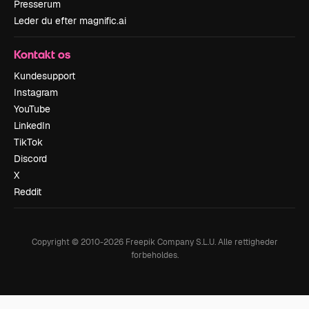
Presserum
Leder du efter magnific.ai
Kontakt os
Kundesupport
Instagram
YouTube
LinkedIn
TikTok
Discord
X
Reddit
Copyright © 2010-
2026
Freepik Company S.L.U.
Alle rettigheder
forbeholdes
.