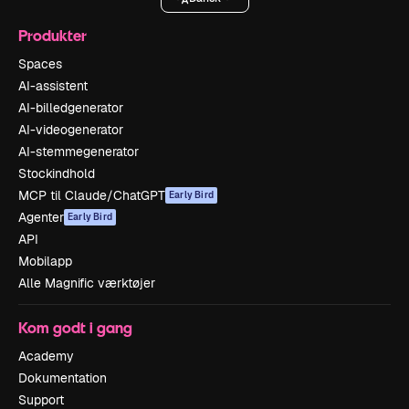
Produkter
Spaces
AI-assistent
AI-billedgenerator
AI-videogenerator
AI-stemmegenerator
Stockindhold
MCP til Claude/ChatGPT
Early Bird
Agenter
Early Bird
API
Mobilapp
Alle Magnific værktøjer
Kom godt i gang
Academy
Dokumentation
Support