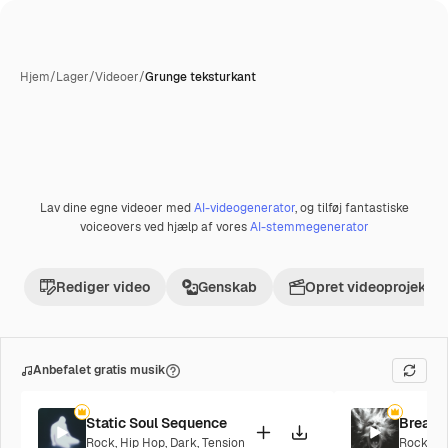
Hjem
/
Lager
/
Videoer
/
Grunge teksturkant
Lav dine egne videoer med
AI-videogenerator
, og tilføj fantastiske
voiceovers ved hjælp af vores
AI-stemmegenerator
Rediger video
Genskab
Opret videoprojekt
Anbefalet gratis musik
Static Soul Sequence
Breaki
Rock
,
Hip Hop
,
Dark
,
Tension
Rock
,
Ci