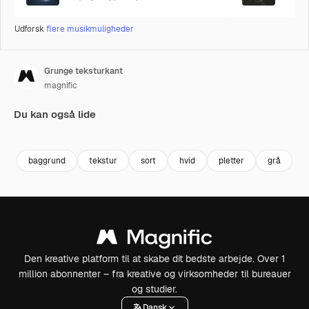
Udforsk
flere musikmuligheder
Grunge teksturkant
magnific
Du kan også lide
baggrund
tekstur
sort
hvid
pletter
grå
m
Den kreative platform til at skabe dit bedste arbejde. Over 1
million abonnenter – fra kreative og virksomheder til bureauer
og studier.
Dansk