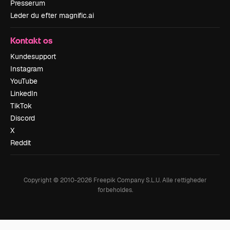
Presserum
Leder du efter magnific.ai
Kontakt os
Kundesupport
Instagram
YouTube
LinkedIn
TikTok
Discord
X
Reddit
Copyright © 2010-
2026
Freepik Company S.L.U.
Alle rettigheder
forbeholdes
.