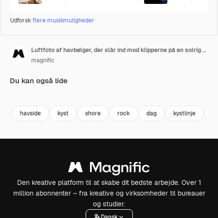
Udforsk
flere musikmuligheder
Luftfoto af havbølger, der slår ind mod klipperne på en solrig dag
magnific
Du kan også lide
Premium
Premium
Premium
Premium
havside
kyst
shore
rock
dag
kystlinje
h
Den kreative platform til at skabe dit bedste arbejde. Over 1
million abonnenter – fra kreative og virksomheder til bureauer
og studier.
Dansk