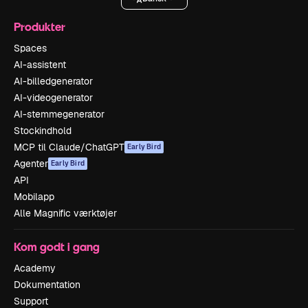
Produkter
Spaces
AI-assistent
AI-billedgenerator
AI-videogenerator
AI-stemmegenerator
Stockindhold
MCP til Claude/ChatGPT
Early Bird
Agenter
Early Bird
API
Mobilapp
Alle Magnific værktøjer
Kom godt i gang
Academy
Dokumentation
Support