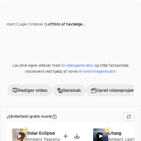
Hjem
/
Lager
/
Videoer
/
Luftfoto af havbølge…
Lav dine egne videoer med
AI-videogenerator
, og tilføj fantastiske
voiceovers ved hjælp af vores
AI-stemmegenerator
Rediger video
Genskab
Opret videoprojekt
Anbefalet gratis musik
Solar Eclipse
Litang
Ambient
,
Peaceful
Ambient
,
Laid Bac