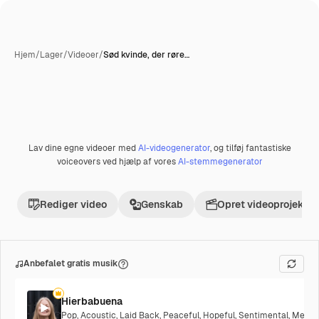
Hjem
/
Lager
/
Videoer
/
Sød kvinde, der røre…
Lav dine egne videoer med
AI-videogenerator
, og tilføj fantastiske
voiceovers ved hjælp af vores
AI-stemmegenerator
Rediger video
Genskab
Opret videoprojekt
Anbefalet gratis musik
Hierbabuena
Pop
,
Acoustic
,
Laid Back
,
Peaceful
,
Hopeful
,
Sentimental
,
Melanc