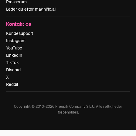
Presserum
Leder du efter magnific.ai
Kontakt os
Kundesupport
Instagram
YouTube
LinkedIn
TikTok
Discord
X
Reddit
Copyright © 2010-
2026
Freepik Company S.L.U.
Alle rettigheder
forbeholdes
.