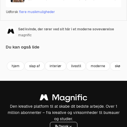
Udforsk
flere musikmuligheder
Sød kvinde, der rører ved sit hår i et moderne soveværelse
magnific
Du kan også lide
Premium
Premium
hjem
slap af
interiør
livsstil
moderne
skøn
Den kreative platform til at skabe dit bedste arbejde. Over 1
million abonnenter – fra kreative og virksomheder til bureauer
og studier.
Dansk