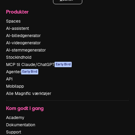
Produkter
Spaces
AI-assistent
AI-billedgenerator
AI-videogenerator
AI-stemmegenerator
Stockindhold
MCP til Claude/ChatGPT
Early Bird
Agenter
Early Bird
API
Mobilapp
Alle Magnific værktøjer
Kom godt i gang
Academy
Dokumentation
Support