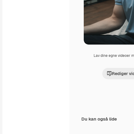
Lav dine egne videoer
Rediger vi
Du kan også lide
Premium
Premium