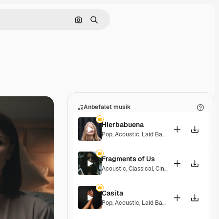
Søg efter billede
Søge
Anbefalet musik
Hierbabuena
Pop
,
Acoustic
,
Laid Back
,
Peaceful
,
Hopefu
Fragments of Us
Acoustic
,
Classical
,
Cinematic
,
Dramatic
,
P
Casita
Pop
,
Acoustic
,
Laid Back
,
Peaceful
,
Hopefu