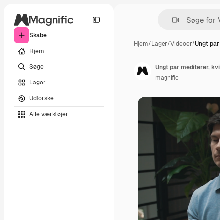
Skabe
Hjem
/
Lager
/
Videoer
/
Ungt par
Hjem
Søge
Ungt par mediterer, kvi
magnific
Lager
Udforske
Alle værktøjer