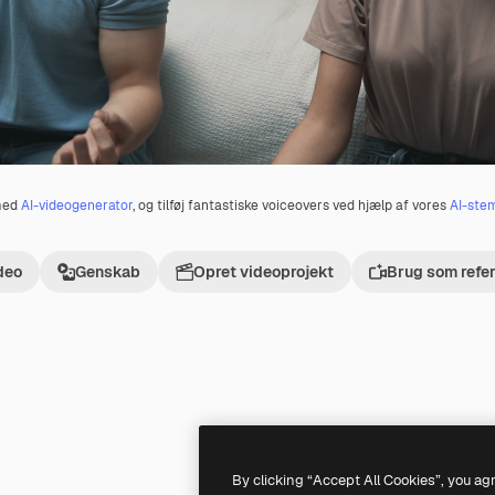
 med
AI-videogenerator
, og tilføj fantastiske voiceovers ved hjælp af vores
AI-ste
deo
Genskab
Opret videoprojekt
Brug som refe
Premium
Premium
Genereret af AI
By clicking “Accept All Cookies”, you ag