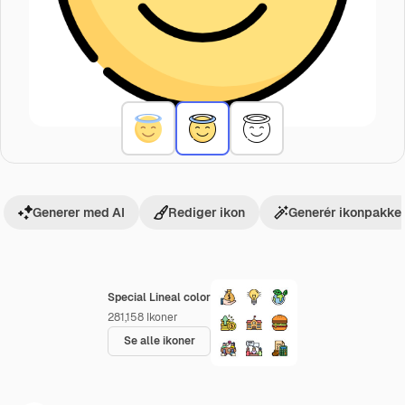
Generer med AI
Rediger ikon
Generér ikonpakke
Special Lineal color
281,158
Ikoner
Se alle ikoner