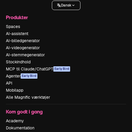
Dansk
Produkter
Spaces
AI-assistent
AI-billedgenerator
AI-videogenerator
AI-stemmegenerator
Stockindhold
MCP til Claude/ChatGPT
Early Bird
Agenter
Early Bird
API
Mobilapp
Alle Magnific værktøjer
Kom godt i gang
Academy
Dokumentation