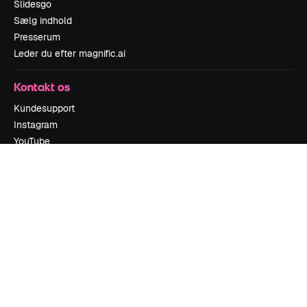
Slidesgo
Sælg indhold
Presserum
Leder du efter magnific.ai
Kontakt os
Kundesupport
Instagram
YouTube
LinkedIn
TikTok
Discord
X
Reddit
Copyright © 2010-
2026
Freepik Company S.L.U.
Alle rettigheder
forbeholdes
.