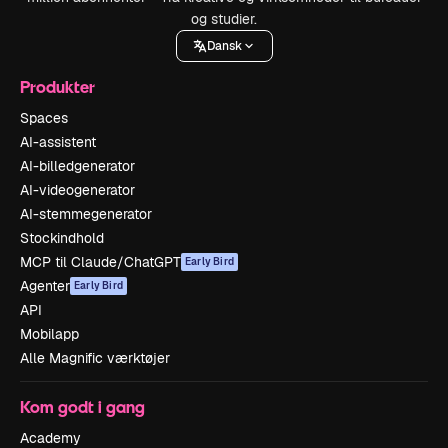
og studier.
Dansk
Produkter
Spaces
AI-assistent
AI-billedgenerator
AI-videogenerator
AI-stemmegenerator
Stockindhold
MCP til Claude/ChatGPT
Early Bird
Agenter
Early Bird
API
Mobilapp
Alle Magnific værktøjer
Kom godt i gang
Academy