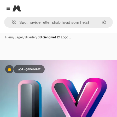
Magnific
Close menu
Søg eft
Hjem
/
Lager
/
Billeder
/
3D Gengivet LY Logo …
AI-genereret
Præmie