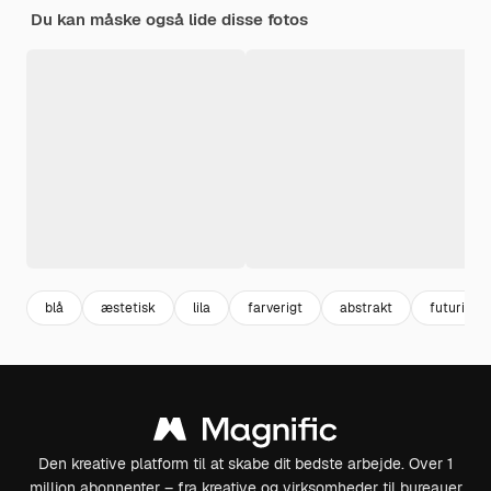
Du kan måske også lide disse fotos
blå
æstetisk
lila
farverigt
abstrakt
futuristis
Den kreative platform til at skabe dit bedste arbejde. Over 1
million abonnenter – fra kreative og virksomheder til bureauer