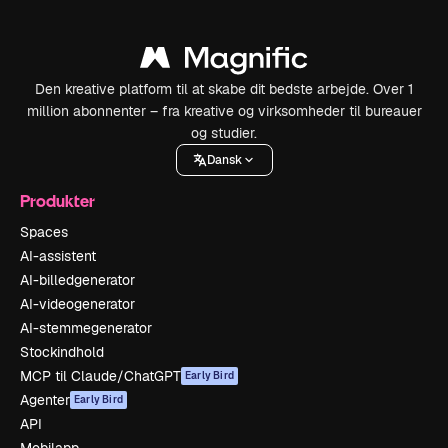
Den kreative platform til at skabe dit bedste arbejde. Over 1
million abonnenter – fra kreative og virksomheder til bureauer
og studier.
Dansk
Produkter
Spaces
AI-assistent
AI-billedgenerator
AI-videogenerator
AI-stemmegenerator
Stockindhold
MCP til Claude/ChatGPT
Early Bird
Agenter
Early Bird
API