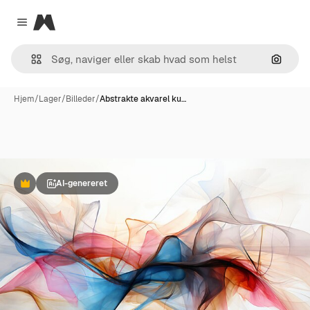
Magnific
Close menu
Søg eft
Hjem
/
Lager
/
Billeder
/
Abstrakte akvarel ku…
AI-genereret
Præmie