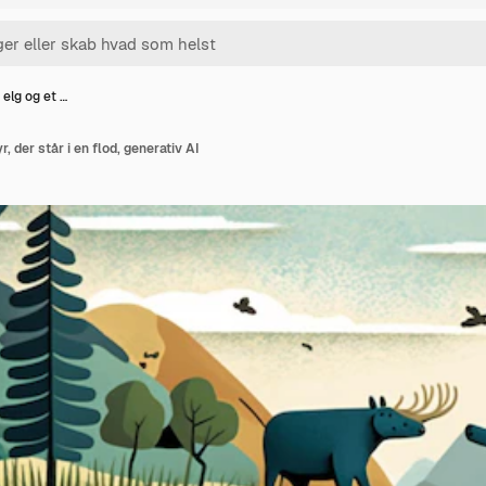
 elg og et …
r, der står i en flod, generativ AI