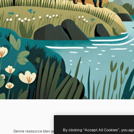
By clicking “Accept All Cookies”, you ag
Denne ressource blev genereret med
AI
. Du kan oprette din egen ved h