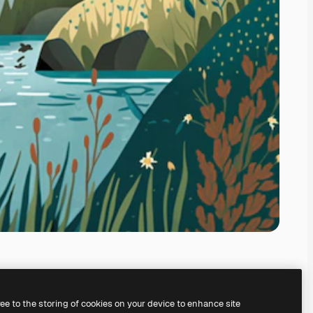
ree to the storing of cookies on your device to enhance site
jælp af vores
AI-billedgenerator.