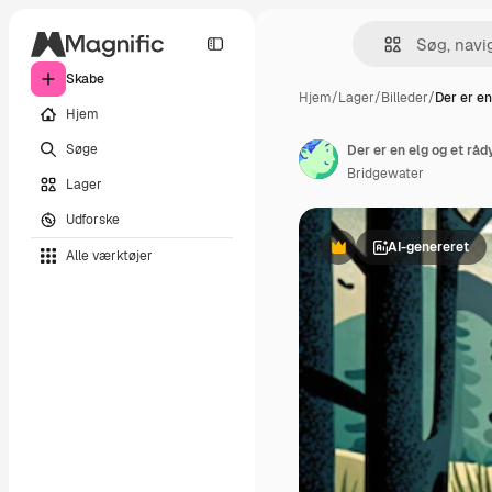
Skabe
Hjem
/
Lager
/
Billeder
/
Der er en
Hjem
Søge
Der er en elg og et rådy
Bridgewater
Lager
Udforske
AI-genereret
Alle værktøjer
Præmie