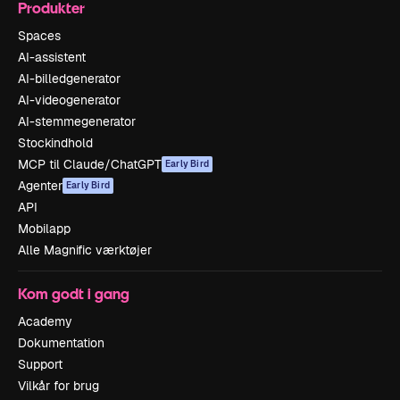
Produkter
Spaces
AI-assistent
AI-billedgenerator
AI-videogenerator
AI-stemmegenerator
Stockindhold
MCP til Claude/ChatGPT
Early Bird
Agenter
Early Bird
API
Mobilapp
Alle Magnific værktøjer
Kom godt i gang
Academy
Dokumentation
Support
Vilkår for brug