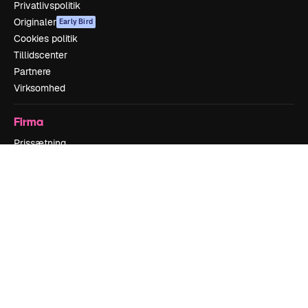
Privatlivspolitik
Originaler
Early Bird
Cookies politik
Tillidscenter
Partnere
Virksomhed
Firma
Prissætning
Om os
Reviews
Karriere
Søgetrends
Blog
Begivenheder
Slidesgo
Sælg indhold
Presserum
Leder du efter magnific.ai