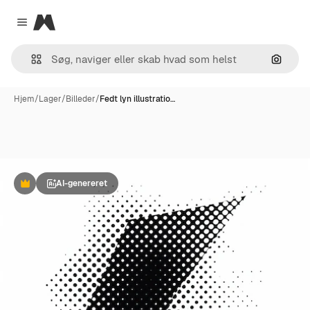
Magnific
Close menu
Søg eft
Hjem
/
Lager
/
Billeder
/
Fedt lyn illustratio…
AI-genereret
Præmie