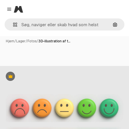
Magnific
Close menu
Søg eft
Hjem
/
Lager
/
Fotos
/
3D-illustration af t…
Præmie