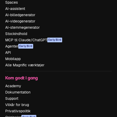
Spaces
AI-assistent
AI-billedgenerator
AI-videogenerator
AI-stemmegenerator
Stockindhold
MCP til Claude/ChatGPT
Early Bird
Agenter
Early Bird
API
Mobilapp
Alle Magnific værktøjer
Kom godt i gang
Academy
Dokumentation
Support
Vilkår for brug
Privatlivspolitik