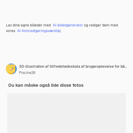
Lav dine egne billeder med
AI-billedgenerator
og rediger dem med
vores
AI-fotoredigeringsværktøj
.
3D-illustration af tilfredshedsskala af brugeroplevelse for både godt og dårligt
Piscine26
Du kan måske også lide disse fotos