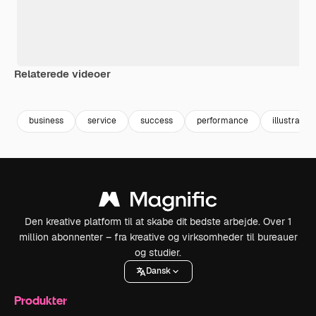
Relaterede videoer
Premium
Premium
Premium
Premium
business
service
success
performance
illustration
Den kreative platform til at skabe dit bedste arbejde. Over 1
million abonnenter – fra kreative og virksomheder til bureauer
og studier.
Dansk
Produkter