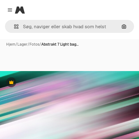
Magnific
Close menu
Søg eft
Hjem
/
Lager
/
Fotos
/
Abstrakt 7 Light bag…
Præmie