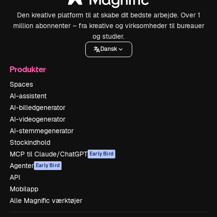
Den kreative platform til at skabe dit bedste arbejde. Over 1
million abonnenter – fra kreative og virksomheder til bureauer
og studier.
Dansk
Produkter
Spaces
AI-assistent
AI-billedgenerator
AI-videogenerator
AI-stemmegenerator
Stockindhold
MCP til Claude/ChatGPT
Early Bird
Agenter
Early Bird
API
Mobilapp
Alle Magnific værktøjer