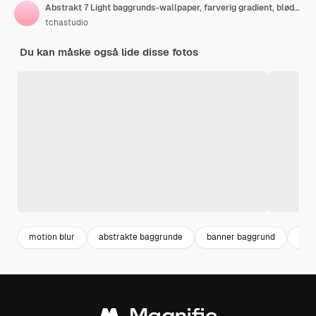
Abstrakt 7 Light baggrunds-wallpaper, farverig gradient, blødt sløret jævn bevægelse og klart skin
tchastudio
Du kan måske også lide disse fotos
motion blur
abstrakte baggrunde
banner baggrund
usk