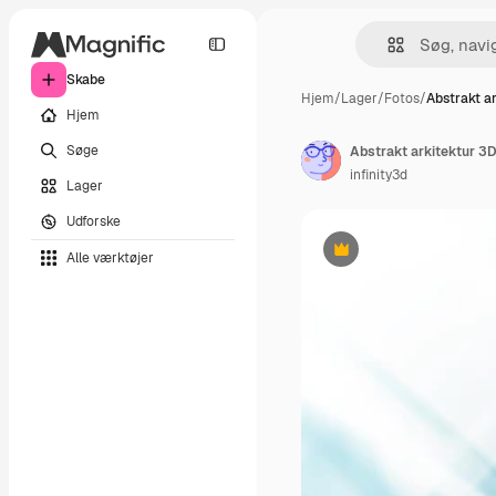
Skabe
Hjem
/
Lager
/
Fotos
/
Abstrakt ar
Hjem
Søge
Abstrakt arkitektur 3
infinity3d
Lager
Udforske
Alle værktøjer
Præmie