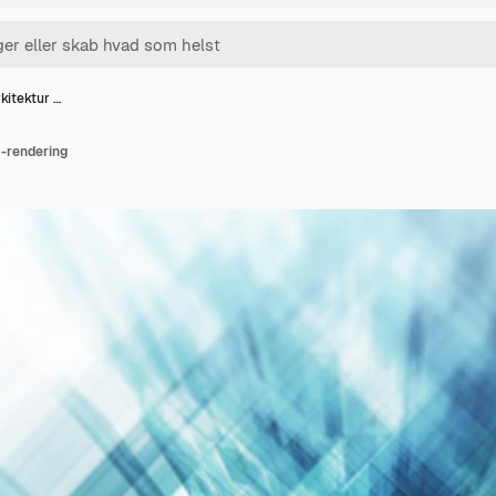
kitektur …
D-rendering