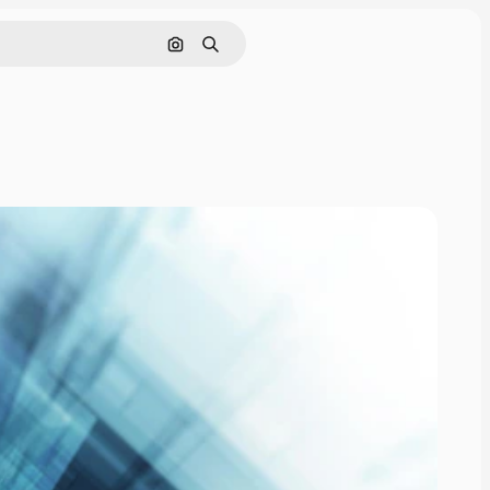
Søg efter billede
Søge