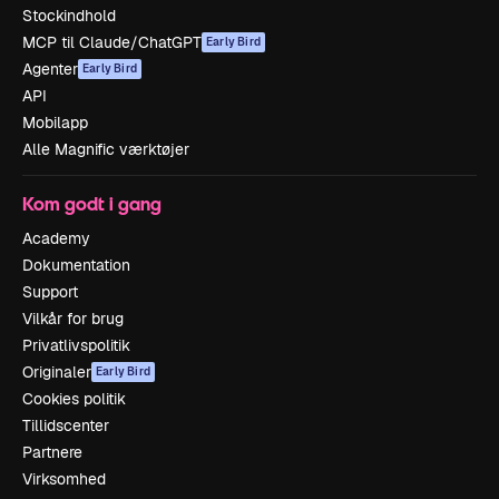
Stockindhold
MCP til Claude/ChatGPT
Early Bird
Agenter
Early Bird
API
Mobilapp
Alle Magnific værktøjer
Kom godt i gang
Academy
Dokumentation
Support
Vilkår for brug
Privatlivspolitik
Originaler
Early Bird
Cookies politik
Tillidscenter
Partnere
Virksomhed