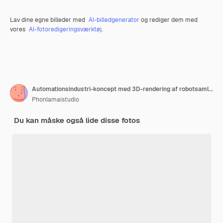
Lav dine egne billeder med
AI-billedgenerator
og rediger dem med
vores
AI-fotoredigeringsværktøj
.
Automationsindustri-koncept med 3D-rendering af robotsamlebånd i fabrik
Phonlamaistudio
Du kan måske også lide disse fotos