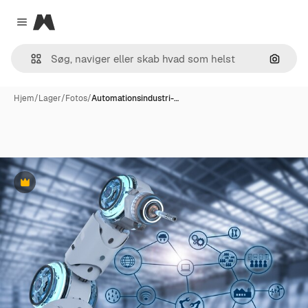
Magnific
Close menu
Søg eft
Hjem
/
Lager
/
Fotos
/
Automationsindustri-…
Præmie