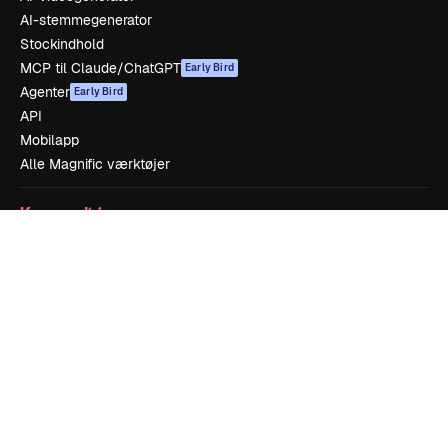
AI-stemmegenerator
Stockindhold
MCP til Claude/ChatGPT
Early Bird
Agenter
Early Bird
API
Mobilapp
Alle Magnific værktøjer
Kom godt i gang
Academy
Dokumentation
Support
Vilkår for brug
Privatlivspolitik
Originaler
Early Bird
Cookies politik
Tillidscenter
Partnere