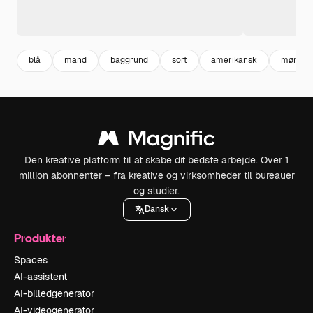
blå
mand
baggrund
sort
amerikansk
mørk
Den kreative platform til at skabe dit bedste arbejde. Over 1
million abonnenter – fra kreative og virksomheder til bureauer
og studier.
Dansk
Produkter
Spaces
AI-assistent
AI-billedgenerator
AI-videogenerator