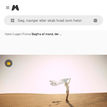
Magnific
Close menu
Søg eft
Hjem
/
Lager
/
Fotos
/
Bagfra af mand, der …
Præmie