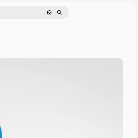
Søg efter billede
Søge