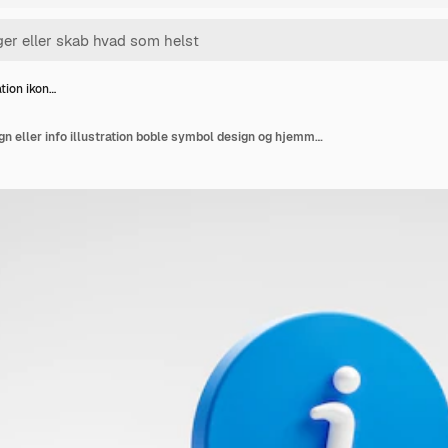
tion ikon…
Blå information ikon tegn eller info illustration boble symbol design og hjemmeside internet knap isoleret på hvid baggrund med kommunikation business grafisk element. 3D-gengivelse.