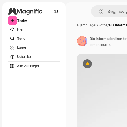
Skabe
Hjem
/
Lager
/
Fotos
/
Blå informa
Hjem
Søge
lemonsoup14
Lager
Udforske
Alle værktøjer
Præmie