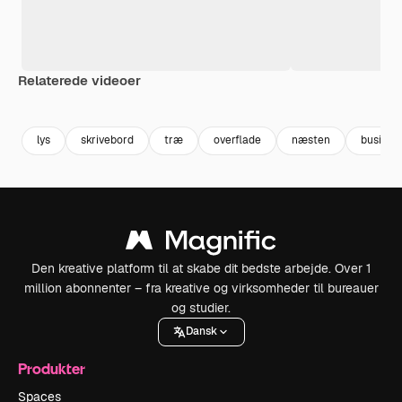
Relaterede videoer
Premium
Premium
Premium
Premium
Genereret a
lys
skrivebord
træ
overflade
næsten
busines
Den kreative platform til at skabe dit bedste arbejde. Over 1
million abonnenter – fra kreative og virksomheder til bureauer
og studier.
Dansk
Produkter
Spaces