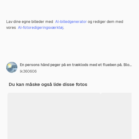
Lav dine egne billeder med
AI-billedgenerator
og rediger dem med
vores
AI-fotoredigeringsværktøj
.
En persons hånd peger på en træklods med et flueben på. Blokken er en del af en række på fem lignende blokke, hver med et flueben
lk360606
Du kan måske også lide disse fotos