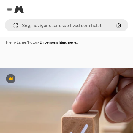
Magnific
Close menu
Søg eft
Hjem
/
Lager
/
Fotos
/
En persons hånd pege…
Præmie