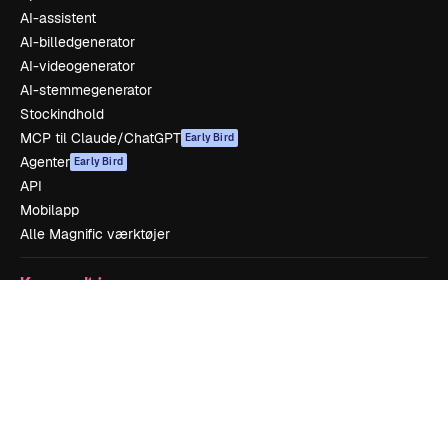
AI-assistent
AI-billedgenerator
AI-videogenerator
AI-stemmegenerator
Stockindhold
MCP til Claude/ChatGPT
Early Bird
Agenter
Early Bird
API
Mobilapp
Alle Magnific værktøjer
Kom godt i gang
Academy
Dokumentation
Support
Vilkår for brug
Privatlivspolitik
Originaler
Early Bird