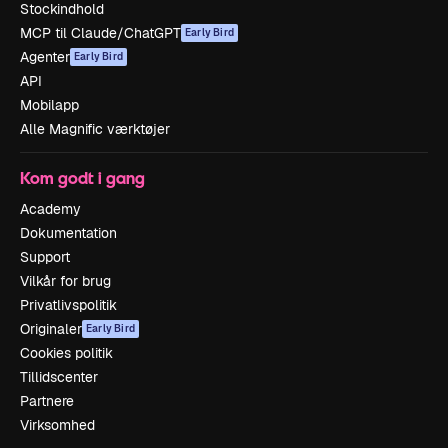
Stockindhold
MCP til Claude/ChatGPT
Early Bird
Agenter
Early Bird
API
Mobilapp
Alle Magnific værktøjer
Kom godt i gang
Academy
Dokumentation
Support
Vilkår for brug
Privatlivspolitik
Originaler
Early Bird
Cookies politik
Tillidscenter
Partnere
Virksomhed