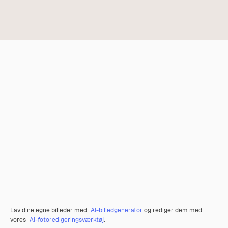
Lav dine egne billeder med
AI-billedgenerator
og rediger dem med
vores
AI-fotoredigeringsværktøj
.