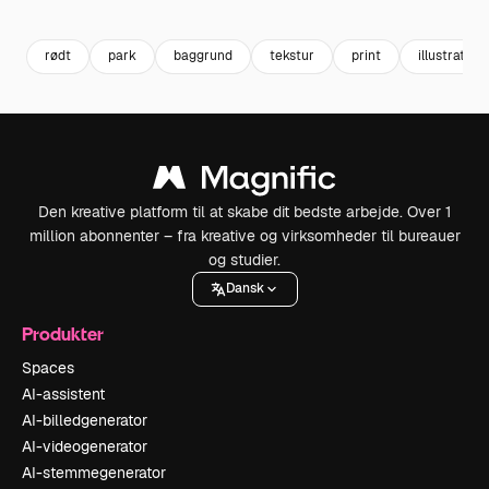
Premium
Premium
Premium
Premium
rødt
park
baggrund
tekstur
print
illustration
Den kreative platform til at skabe dit bedste arbejde. Over 1
million abonnenter – fra kreative og virksomheder til bureauer
og studier.
Dansk
Produkter
Spaces
AI-assistent
AI-billedgenerator
AI-videogenerator
AI-stemmegenerator