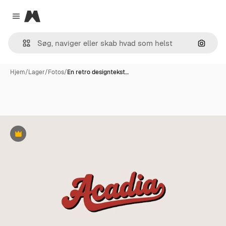
Magnific
Close menu
Søg eft
Hjem
/
Lager
/
Fotos
/
En retro designtekst…
Præmie