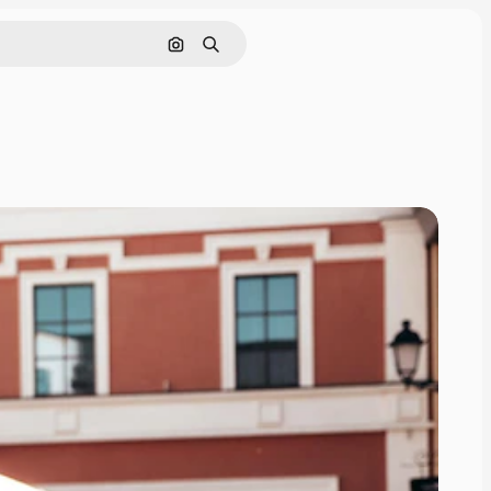
Søg efter billede
Søge