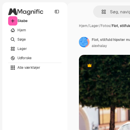
Skabe
Hjem
/
Lager
/
Fotos
/
Flot, stilfu
Hjem
Søge
alexhalay
Lager
Udforske
Alle værktøjer
Præmie