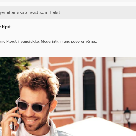
ld hipst…
Flot, stilfuld hipster mand klædt i jeansjakke. Moderigtig mand poserer på gaden