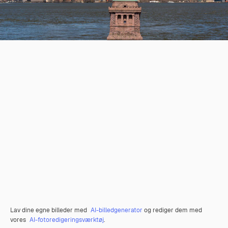
Lav dine egne billeder med
AI-billedgenerator
og rediger dem med
vores
AI-fotoredigeringsværktøj
.