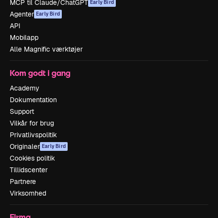
MCP til Claude/ChatGPT
Early Bird
Agenter
Early Bird
API
Mobilapp
Alle Magnific værktøjer
Kom godt i gang
Academy
Dokumentation
Support
Vilkår for brug
Privatlivspolitik
Originaler
Early Bird
Cookies politik
Tillidscenter
Partnere
Virksomhed
Firma