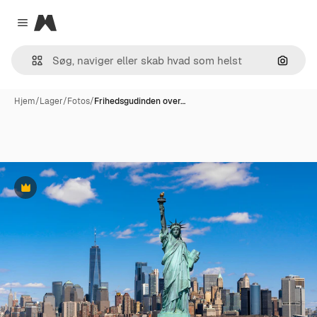
Magnific
Close menu
Søg eft
Hjem
/
Lager
/
Fotos
/
Frihedsgudinden over…
Præmie