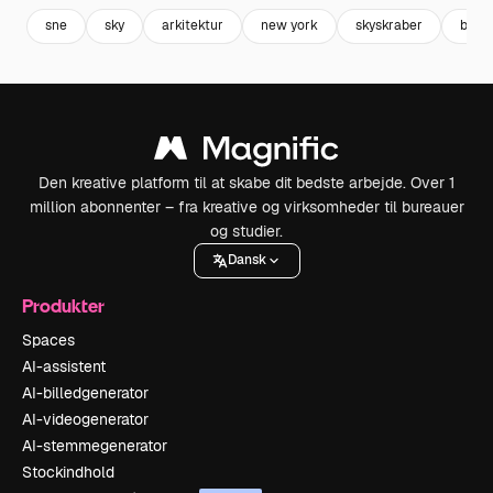
sne
sky
arkitektur
new york
skyskraber
bygn
Den kreative platform til at skabe dit bedste arbejde. Over 1
million abonnenter – fra kreative og virksomheder til bureauer
og studier.
Dansk
Produkter
Spaces
AI-assistent
AI-billedgenerator
AI-videogenerator
AI-stemmegenerator
Stockindhold