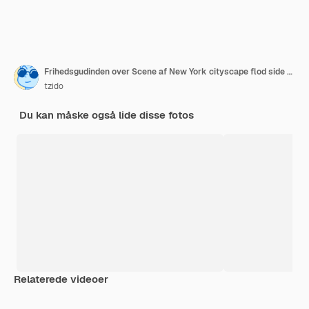
Frihedsgudinden over Scene af New York cityscape flod side som placering er lower manhattan
tzido
Du kan måske også lide disse fotos
Relaterede videoer
Premium
Premium