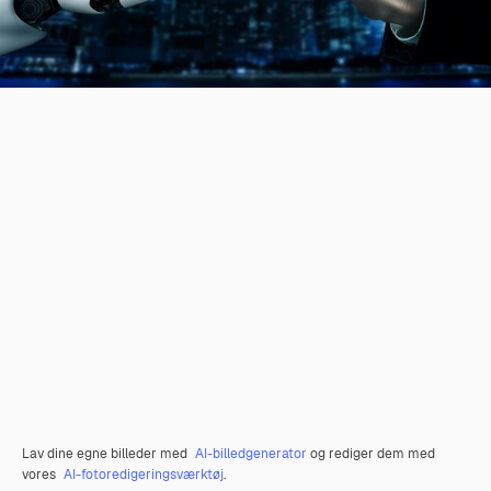
Lav dine egne billeder med
AI-billedgenerator
og rediger dem med
vores
AI-fotoredigeringsværktøj
.