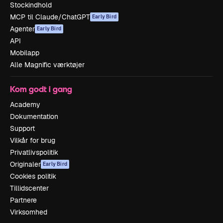
Stockindhold
MCP til Claude/ChatGPT
Early Bird
Agenter
Early Bird
API
Mobilapp
Alle Magnific værktøjer
Kom godt i gang
Academy
Dokumentation
Support
Vilkår for brug
Privatlivspolitik
Originaler
Early Bird
Cookies politik
Tillidscenter
Partnere
Virksomhed