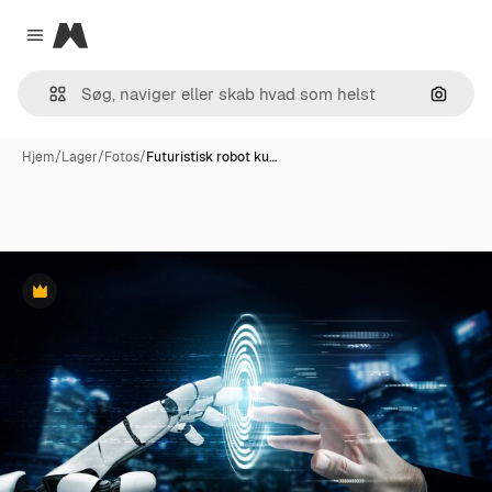
Magnific
Close menu
Søg eft
Hjem
/
Lager
/
Fotos
/
Futuristisk robot ku…
Præmie