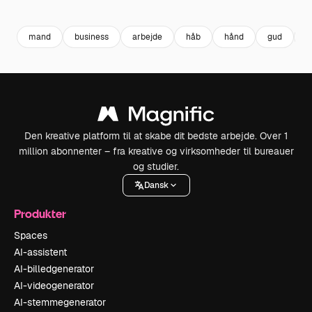
Premium
Premium
Premium
Premium
mand
business
arbejde
håb
hånd
gud
k
Den kreative platform til at skabe dit bedste arbejde. Over 1
million abonnenter – fra kreative og virksomheder til bureauer
og studier.
Dansk
Produkter
Spaces
AI-assistent
AI-billedgenerator
AI-videogenerator
AI-stemmegenerator