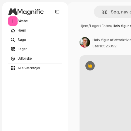
Skabe
Hjem
/
Lager
/
Fotos
/
Halv figur 
Hjem
Søge
Halv figur af attraktiv
user18526052
Lager
Udforske
Alle værktøjer
Præmie