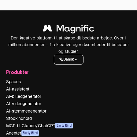
Den kreative platform til at skabe dit bedste arbejde. Over 1
million abonnenter – fra kreative og virksomheder til bureauer
og studier.
Dansk
Produkter
Spaces
AI-assistent
AI-billedgenerator
AI-videogenerator
AI-stemmegenerator
Stockindhold
MCP til Claude/ChatGPT
Early Bird
Agenter
Early Bird