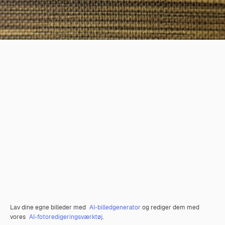
Lav dine egne billeder med
AI-billedgenerator
og rediger dem med
vores
AI-fotoredigeringsværktøj
.