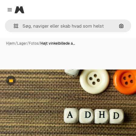
Magnific
Close menu
Søg eft
Hjem
/
Lager
/
Fotos
/
Højt vinkelbillede a…
Præmie