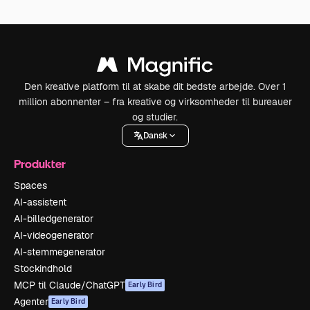
Den kreative platform til at skabe dit bedste arbejde. Over 1
million abonnenter – fra kreative og virksomheder til bureauer
og studier.
Dansk
Produkter
Spaces
AI-assistent
AI-billedgenerator
AI-videogenerator
AI-stemmegenerator
Stockindhold
MCP til Claude/ChatGPT
Early Bird
Agenter
Early Bird