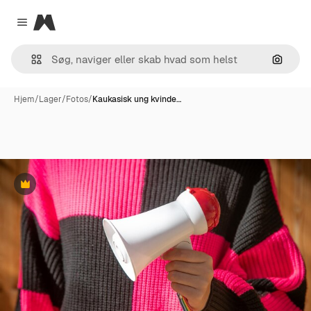
Magnific
Close menu
Søg eft
Hjem
/
Lager
/
Fotos
/
Kaukasisk ung kvinde…
Præmie