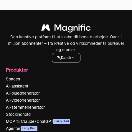
Den kreative platform til at skabe dit bedste arbejde. Over 1
million abonnenter – fra kreative og virksomheder til bureauer
og studier.
Dansk
Produkter
Spaces
AI-assistent
AI-billedgenerator
AI-videogenerator
AI-stemmegenerator
Stockindhold
MCP til Claude/ChatGPT
Early Bird
Agenter
Early Bird