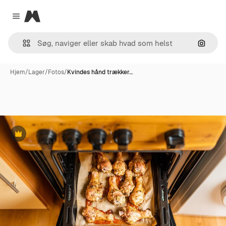
Magnific
Close menu
Søg eft
Hjem
/
Lager
/
Fotos
/
Kvindes hånd trækker…
Præmie