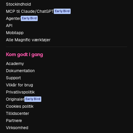
Stockindhold
MCP til Claude/ChatGPT
Early Bird
Agenter
Early Bird
API
Mobilapp
Alle Magnific værktøjer
Kom godt i gang
Academy
Dokumentation
Support
Vilkår for brug
Privatlivspolitik
Originaler
Early Bird
Cookies politik
Tillidscenter
Partnere
Virksomhed