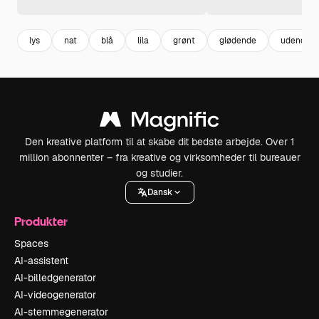
lys
nat
blå
lila
grønt
glødende
udendørs
Den kreative platform til at skabe dit bedste arbejde. Over 1
million abonnenter – fra kreative og virksomheder til bureauer
og studier.
Dansk
Produkter
Spaces
AI-assistent
AI-billedgenerator
AI-videogenerator
AI-stemmegenerator