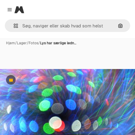
Magnific
Close menu
Søg eft
Hjem
/
Lager
/
Fotos
/
Lys har særlige ledn…
Præmie