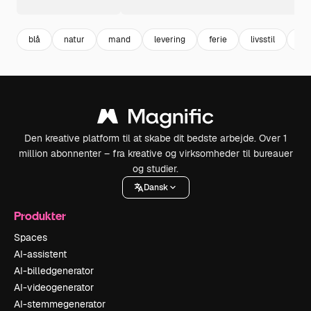
blå
natur
mand
levering
ferie
livsstil
lux
Den kreative platform til at skabe dit bedste arbejde. Over 1
million abonnenter – fra kreative og virksomheder til bureauer
og studier.
Dansk
Produkter
Spaces
AI-assistent
AI-billedgenerator
AI-videogenerator
AI-stemmegenerator