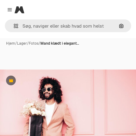
Magnific
Close menu
Søg eft
Hjem
/
Lager
/
Fotos
/
Mand klædt i elegant…
Præmie