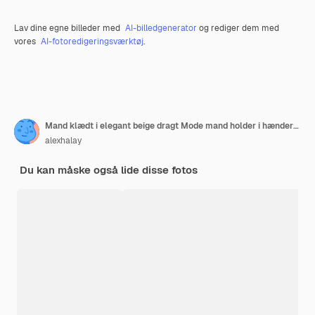
Lav dine egne billeder med
AI-billedgenerator
og rediger dem med
vores
AI-fotoredigeringsværktøj
.
Mand klædt i elegant beige dragt Mode mand holder i hænderne festlig æske med sarte blomster
alexhalay
Du kan måske også lide disse fotos