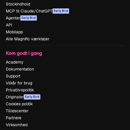
Stockindhold
MCP til Claude/ChatGPT
Early Bird
Agenter
Early Bird
API
Mobilapp
Alle Magnific værktøjer
Kom godt i gang
Academy
Dokumentation
Support
Vilkår for brug
Privatlivspolitik
Originaler
Early Bird
Cookies politik
Tillidscenter
Partnere
Virksomhed