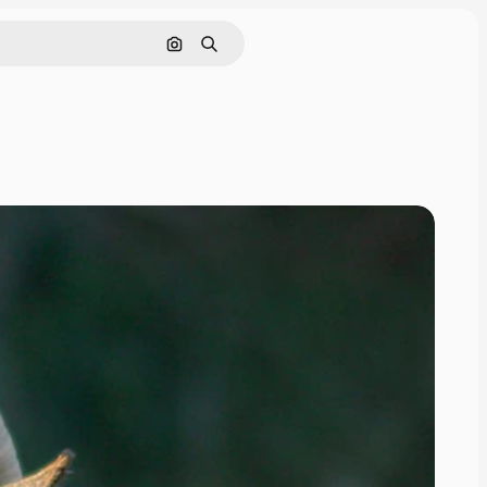
Søg efter billede
Søge