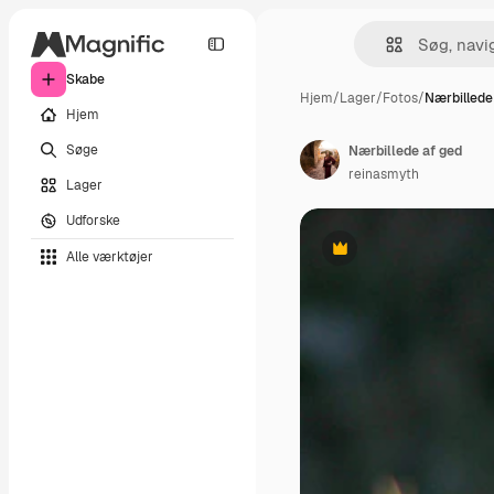
Skabe
Hjem
/
Lager
/
Fotos
/
Nærbillede
Hjem
Søge
Nærbillede af ged
reinasmyth
Lager
Udforske
Alle værktøjer
Præmie