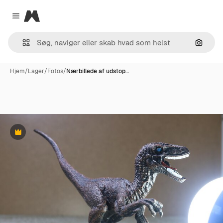
Magnific
Close menu
Søg eft
Hjem
/
Lager
/
Fotos
/
Nærbillede af udstop…
Præmie