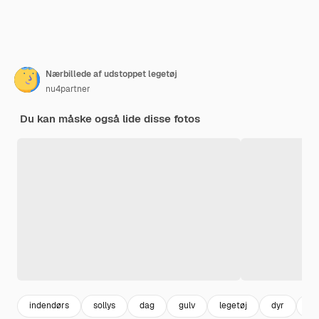
Nærbillede af udstoppet legetøj
nu4partner
Du kan måske også lide disse fotos
indendørs
sollys
dag
gulv
legetøj
dyr
rep