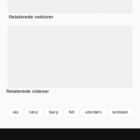
Relaterede vektorer
Relaterede videoer
Premium
Premium
Premium
Premium
sky
natur
bjerg
felt
udendørs
landskab