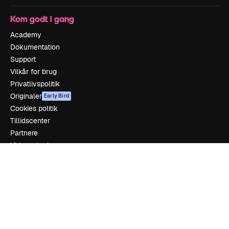
Kom godt i gang
Academy
Dokumentation
Support
Vilkår for brug
Privatlivspolitik
Originaler
Early Bird
Cookies politik
Tillidscenter
Partnere
Virksomhed
Firma
Prissætning
Om os
Reviews
Karriere