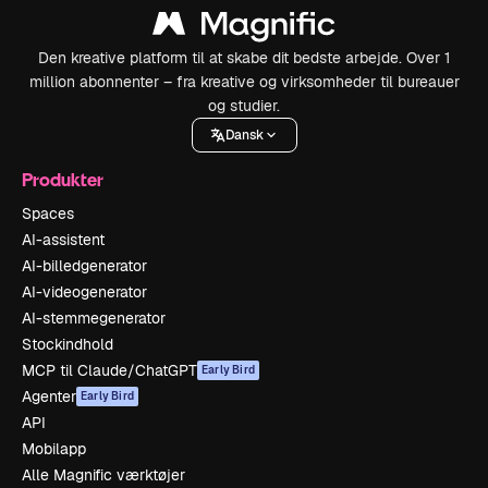
Den kreative platform til at skabe dit bedste arbejde. Over 1
million abonnenter – fra kreative og virksomheder til bureauer
og studier.
Dansk
Produkter
Spaces
AI-assistent
AI-billedgenerator
AI-videogenerator
AI-stemmegenerator
Stockindhold
MCP til Claude/ChatGPT
Early Bird
Agenter
Early Bird
API
Mobilapp
Alle Magnific værktøjer