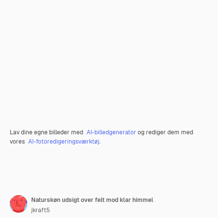
Lav dine egne billeder med
AI-billedgenerator
og rediger dem med
vores
AI-fotoredigeringsværktøj
.
Naturskøn udsigt over felt mod klar himmel
jkraft5