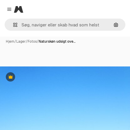
Magnific
Close menu
Søg eft
Hjem
/
Lager
/
Fotos
/
Naturskøn udsigt ove…
Præmie